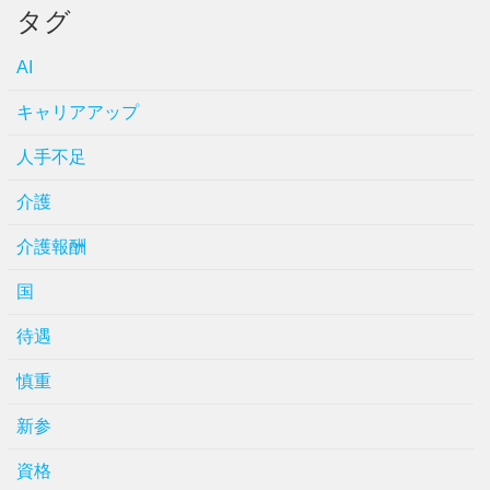
タグ
AI
キャリアアップ
人手不足
介護
介護報酬
国
待遇
慎重
新参
資格