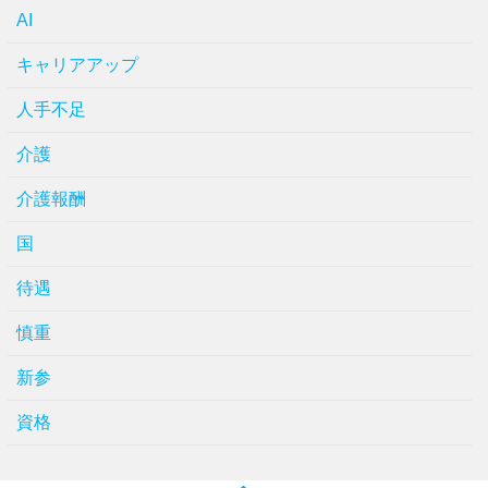
AI
キャリアアップ
人手不足
介護
介護報酬
国
待遇
慎重
新参
資格