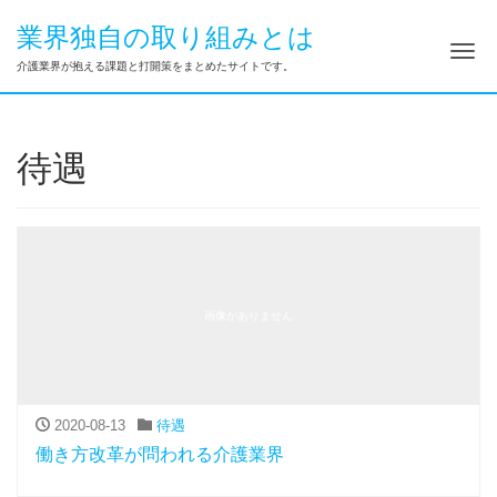
業界独自の取り組みとは
ナ
介護業界が抱える課題と打開策をまとめたサイトです。
待遇
画像がありません
2020-08-13
待遇
働き方改革が問われる介護業界